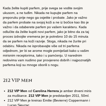
Kada želite kupiti parfem, prije svega se vodite svojim
ukusom, a ne tuđim. Nikada ne kupujte parfem na
preporuku prije nego ga osjetite i probate. Jako je važno
da parfem probate na svojoj koži a ne iz bočice kao što je
važno i da odaberete parfem po vašem karakteru. Kada
odlučite da želite kupiti novi parfem, jako je bitno da za taj
proces izdvojite vremena jer je potrebno 10 do 15 minuta
da se parfem na koži razvije. Stoga, nikada ne žurite pri
odabiru. Nikada ne isprobavajte više od tri parfema
odjednom, jer bi se arome mogle pomiješati kako u vašim
mirisnim receptorima, tako i u pamćenju. U narednim
redovima vam nudimo par provjereno dobrih i najpoznatijih
parfema koji su mnoge oborili s nogu.
212 VIP Men
212 VIP Men
od
Carolina Herrera
je amber drveni miris
za muškarce.
212 VIP Men
je predstavljen 2011, 50ml.
212 VIP Men je kreirao Emilie (Bevierre) Coppermann i
Lucas Sieuzac.