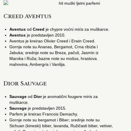
Creed Aventus
Aventus
od
Creed
je chypre voćni miris za muškarce.
Aventus
je predstavljen 2010.
Aventus je kreirao Olivier Creed i Erwin Creed.
Gornje note su Ananas, Bergamot, Crna ribizla i
Jabuka; srednje note su Breza, pačuli, Jasmin iz
Maroka i Ruža; bazne note su mošus, hrastova
mahovina, Ambergris i Vanilija.
Dior Sauvage
Sauvage
od
Dior
je aromatični fougere miris za
muškarce.
Sauvage
je predstavljen 2015.
Parfem je kreirao Francois Demachy.
Gornje note su bergamot i Biber; srednje note su
Sichuan (kineski) biber, lavanda, Ružičasti biber, vetiver,