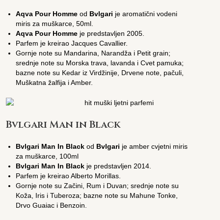
Aqva Pour Homme
od
Bvlgari
je aromatični vodeni
miris za muškarce, 50ml.
Aqva Pour Homme
je predstavljen 2005.
Parfem je kreirao Jacques Cavallier.
Gornje note su Mandarina, Narandža i Petit grain;
srednje note su Morska trava, lavanda i Cvet pamuka;
bazne note su Kedar iz Virdžinije, Drvene note, pačuli,
Muškatna žalfija i Amber.
Bvlgari Man in Black
Bvlgari Man In Black
od
Bvlgari
je amber cvjetni miris
za muškarce, 100ml
Bvlgari Man In Black
je predstavljen 2014.
Parfem je kreirao Alberto Morillas.
Gornje note su Začini, Rum i Duvan; srednje note su
Koža, Iris i Tuberoza; bazne note su Mahune Tonke,
Drvo Guaiac i Benzoin.