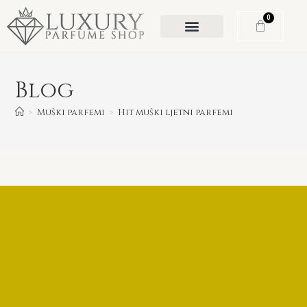
0
Blog
>
Muški parfemi
>
Hit muški ljetni parfemi