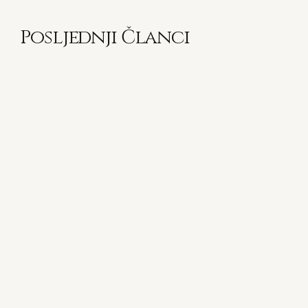
Posljednji Članci
Najbolji muški parfemi za
ljetne večeri
Ljetna večer ima posebnu atmosferu.
Temperature postaju ugodnije, grad
oživi,
Citrusni muški parfemi – ljetna
svježina u bočici
Citrusi su gotovo sinonim za ljetne
parfeme. Bergamot, limun, grejp,
Svježi muški parfemi za ljeto –
citrusni, vodeni i aromatični