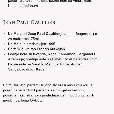
pačuli, Geranium i elemi; bazne note su Ambroksan,
Kedar i Labdanum.
Jean Paul Gaultier
Le Male
od
Jean Paul Gaultier
je amber fougere miris
za muškarce, 75ml.
Le Male
je predstavljen 1995.
Parfem je kreirao Francis Kurkdjian.
Gornje note su lavanda, Nana, Kardamon, Bergamot i
Artemizija; srednje note su Cimet, Cvijet narandže i Kim;
bazne note su Vanilija, Mahune Tonke, Amber,
Sandalovo drvo i Kedar.
Hit muški ljetni parfemi su ono što krasi našu kolekciju ali
pored navedenih hit parfema za ovu ljetnu sezonu,
posjetite našu stranicu i pogledajte još mnogo originalnih
muških parfema
OVDJE.