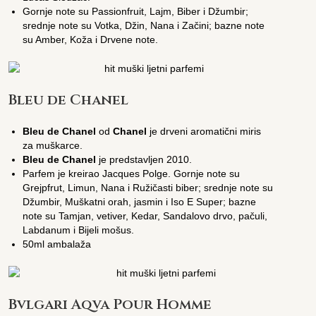
Gornje note su Passionfruit, Lajm, Biber i Džumbir;
srednje note su Votka, Džin, Nana i Začini; bazne note
su Amber, Koža i Drvene note.
Bleu de Chanel
Bleu de Chanel
od
Chanel
je drveni aromatični miris
za muškarce.
Bleu de Chanel
je predstavljen 2010.
Parfem je kreirao Jacques Polge. Gornje note su
Grejpfrut, Limun, Nana i Ružičasti biber; srednje note su
Džumbir, Muškatni orah, jasmin i Iso E Super; bazne
note su Tamjan, vetiver, Kedar, Sandalovo drvo, pačuli,
Labdanum i Bijeli mošus.
50ml ambalaža
Bvlgari Aqva Pour Homme