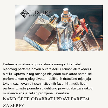
Parfem o muškarcu govori doista mnogo. Intenzitet
njegovog parfema govori o karakteru i ličnosti ali također i
o stilu. Upravo iz tog razloga niti jedan muškarac nema isti
parfem tokom cijelog života. I obično ih drastično mjenjaju
tokom sazrijevanja i raznih životnih faza. Hit muški ljetni
parfemi iz naše ponude su defitivno pravi odabir za svakog
muškarca koji je željan promjene i avanture.
Kako ćete odabrati pravi parfem
za sebe?