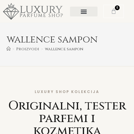
0
wallence sampon
>
Proizvodi
>
wallence sampon
LUXURY SHOP KOLEKCIJA
Originalni, tester
parfemi i
kozmetika