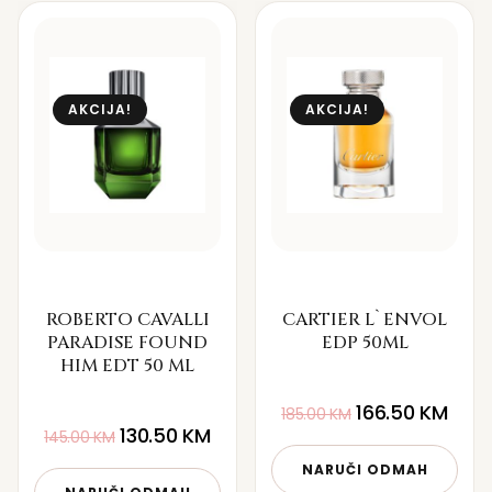
AKCIJA!
AKCIJA!
ROBERTO CAVALLI
CARTIER L`ENVOL
PARADISE FOUND
EDP 50ML
HIM EDT 50 ML
166.50
KM
185.00
KM
130.50
KM
145.00
KM
NARUČI ODMAH