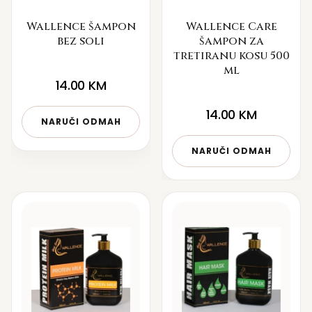
Wallence šampon
Wallence Care
bez soli
šampon za
tretiranu kosu 500
ml
14.00
KM
14.00
KM
NARUČI ODMAH
NARUČI ODMAH