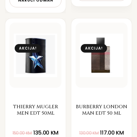
NARUČI ODMAH
AKCIJA!
AKCIJA!
THIERRY MUGLER
BURBERRY LONDON
MEN EDT 50ML
MAN EDT 50 ML
135.00
KM
117.00
KM
150.00
KM
130.00
KM