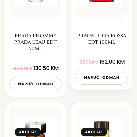
PRADA L'HOMME
PRADA LUNA ROSSA
PRADA L'EAU EDT
EDT 100ML
50ML
162.00
KM
180.00
KM
130.50
KM
145.00
KM
NARUČI ODMAH
NARUČI ODMAH
AKCIJA!
AKCIJA!