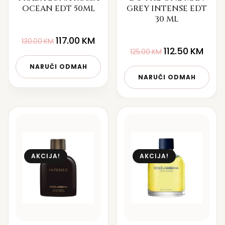
OCEAN EDT 50ML
GREY INTENSE EDT
30 ML
117.00
KM
130.00
KM
112.50
KM
125.00
KM
NARUČI ODMAH
NARUČI ODMAH
AKCIJA!
AKCIJA!