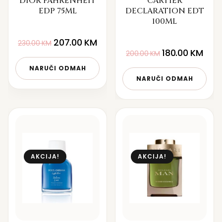
DIOR FAHRENHEIT
CARTIER
EDP 75ML
DECLARATION EDT
100ML
207.00
KM
230.00
KM
180.00
KM
200.00
KM
NARUČI ODMAH
NARUČI ODMAH
AKCIJA!
AKCIJA!