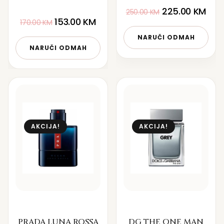
225.00
KM
250.00
KM
153.00
KM
170.00
KM
NARUČI ODMAH
NARUČI ODMAH
AKCIJA!
AKCIJA!
PRADA LUNA ROSSA
DG THE ONE MAN