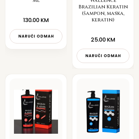
ml
Wallence
Brazilian Keratin
(šampon, maska,
130.00
KM
keratin)
NARUČI ODMAH
25.00
KM
NARUČI ODMAH