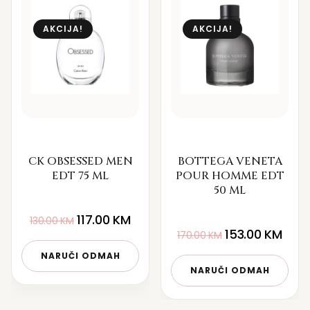
AKCIJA!
AKCIJA!
CK OBSESSED MEN
BOTTEGA VENETA
EDT 75 ML
POUR HOMME EDT
50 ML
117.00
KM
130.00
KM
153.00
KM
170.00
KM
NARUČI ODMAH
NARUČI ODMAH