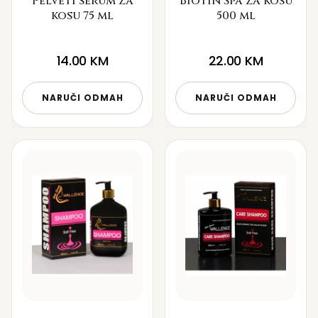
Pelveti serum za
Biotin Spa za kosu
kosu 75 ml
500 ml
14.00
KM
22.00
KM
NARUČI ODMAH
NARUČI ODMAH