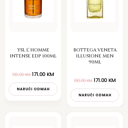
YSL L’ HOMME
BOTTEGA VENETA
INTENSE EDP 100ML
ILLUSIONE MEN
90ML
171.00
KM
190.00
KM
171.00
KM
190.00
KM
NARUČI ODMAH
NARUČI ODMAH