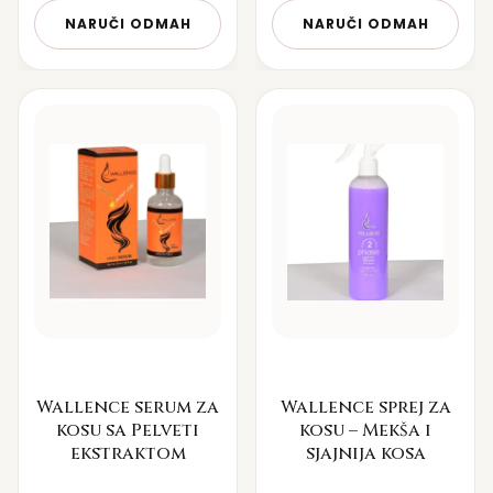
NARUČI ODMAH
NARUČI ODMAH
Wallence serum za
Wallence sprej za
kosu sa Pelveti
kosu – Mekša i
ekstraktom
sjajnija kosa