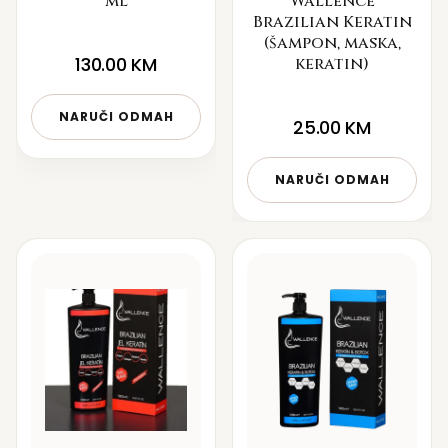
ml
Wallence
Brazilian Keratin
(šampon, maska,
130.00
KM
keratin)
NARUČI ODMAH
25.00
KM
NARUČI ODMAH