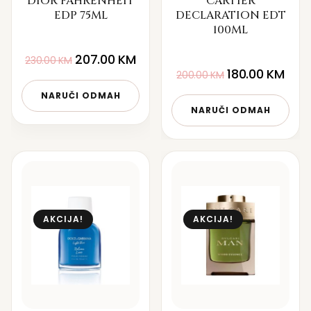
DIOR FAHRENHEIT
CARTIER
EDP 75ML
DECLARATION EDT
100ML
207.00
KM
230.00
KM
180.00
KM
200.00
KM
NARUČI ODMAH
NARUČI ODMAH
AKCIJA!
AKCIJA!