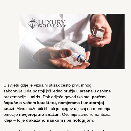
U svijetu gdje je vizualni utisak često prvi, mnogi
zaboravljaju da postoji još jedno oružje u arsenalu osobne
prezentacije –
miris
. Dok odjeća govori tko ste,
parfem
šapuće o vašem karakteru, namjerama i unutarnjoj
snazi
. Miris može biti tih, ali je njegov utjecaj na memoriju i
emocije
nevjerojatno snažan
. Ovo nije samo romantična
ideja – to je
dokazano naukom i psihologijom
.