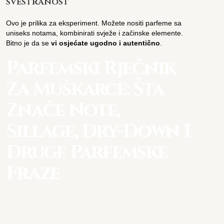
svestranost
Ovo je prilika za eksperiment. Možete nositi parfeme sa
uniseks notama, kombinirati svježe i začinske elemente.
Bitno je da se
vi osjećate ugodno i autentično
.
Parfemski Rječnik
Za Muškarce: Šta
Znače Note,
Sillage, Dry-Down I
Druge Parfemske
Fraze
Savjeti za odabir i nošenje
parfema koji ostavlja utisak