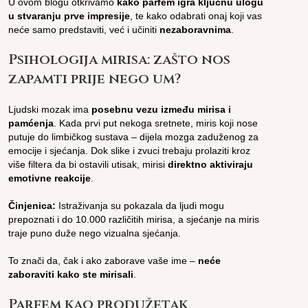
U ovom blogu otkrivamo
kako parfem igra ključnu ulogu
u stvaranju prve impresije
, te kako odabrati onaj koji vas
neće samo predstaviti, već i učiniti
nezaboravnima
.
Psihologija mirisa: zašto nos
zapamti prije nego um?
Ljudski mozak ima
posebnu vezu između mirisa i
pamćenja
. Kada prvi put nekoga sretnete, miris koji nose
putuje do limbičkog sustava – dijela mozga zaduženog za
emocije i sjećanja. Dok slike i zvuci trebaju prolaziti kroz
više filtera da bi ostavili utisak, mirisi
direktno aktiviraju
emotivne reakcije
.
Činjenica:
Istraživanja su pokazala da ljudi mogu
prepoznati i do 10.000 različitih mirisa, a sjećanje na miris
traje puno duže nego vizualna sjećanja.
To znači da, čak i ako zaborave vaše ime –
neće
zaboraviti kako ste mirisali
.
Parfem kao produžetak