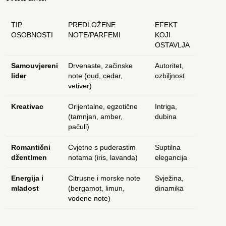
TIP
PREDLOŽENE
EFEKT
OSOBNOSTI
NOTE/PARFEMI
KOJI
OSTAVLJA
Samouvjereni
Drvenaste, začinske
Autoritet,
lider
note (oud, cedar,
ozbiljnost
vetiver)
Kreativac
Orijentalne, egzotične
Intriga,
(tamnjan, amber,
dubina
pačuli)
Romantični
Cvjetne s puderastim
Suptilna
džentlmen
notama (iris, lavanda)
elegancija
Energija i
Citrusne i morske note
Svježina,
mladost
(bergamot, limun,
dinamika
vodene note)