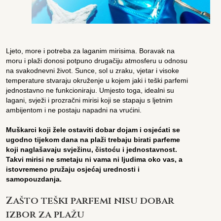
Ljeto, more i potreba za laganim mirisima. Boravak na
moru i plaži donosi potpuno drugačiju atmosferu u odnosu
na svakodnevni život. Sunce, sol u zraku, vjetar i visoke
temperature stvaraju okruženje u kojem jaki i teški parfemi
jednostavno ne funkcioniraju. Umjesto toga, idealni su
lagani, svježi i prozračni mirisi koji se stapaju s ljetnim
ambijentom i ne postaju napadni na vrućini.
Muškarci koji žele ostaviti dobar dojam i osjećati se
ugodno tijekom dana na plaži trebaju birati parfeme
koji naglašavaju svježinu, čistoću i jednostavnost.
Takvi mirisi ne smetaju ni vama ni ljudima oko vas, a
istovremeno pružaju osjećaj urednosti i
samopouzdanja.
Zašto teški parfemi nisu dobar
izbor za plažu