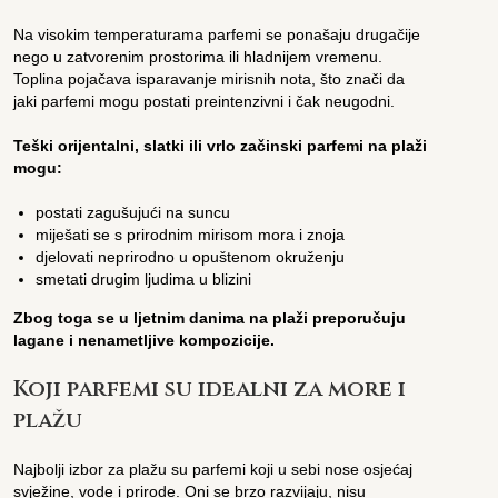
Na visokim temperaturama parfemi se ponašaju drugačije
nego u zatvorenim prostorima ili hladnijem vremenu.
Toplina pojačava isparavanje mirisnih nota, što znači da
jaki parfemi mogu postati preintenzivni i čak neugodni.
Teški orijentalni, slatki ili vrlo začinski parfemi na plaži
mogu:
postati zagušujući na suncu
miješati se s prirodnim mirisom mora i znoja
djelovati neprirodno u opuštenom okruženju
smetati drugim ljudima u blizini
Zbog toga se u ljetnim danima na plaži preporučuju
lagane i nenametljive kompozicije.
Koji parfemi su idealni za more i
plažu
Najbolji izbor za plažu su parfemi koji u sebi nose osjećaj
svježine, vode i prirode. Oni se brzo razvijaju, nisu