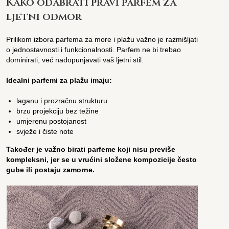
Kako odabrati pravi parfem za
ljetni odmor
Prilikom izbora parfema za more i plažu važno je razmišljati
o jednostavnosti i funkcionalnosti. Parfem ne bi trebao
dominirati, već nadopunjavati vaš ljetni stil.
Idealni parfemi za plažu imaju:
laganu i prozračnu strukturu
brzu projekciju bez težine
umjerenu postojanost
svježe i čiste note
Također je važno birati parfeme koji nisu previše
kompleksni, jer se u vrućini složene kompozicije često
gube ili postaju zamorne.