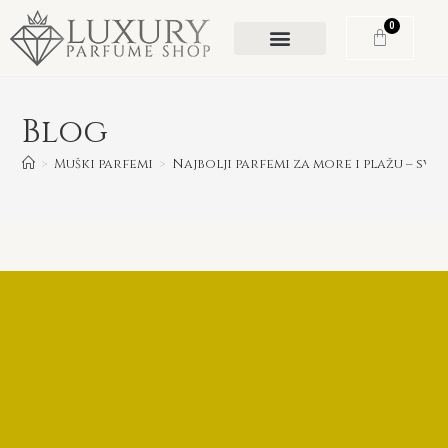
0
Blog
>
Muški parfemi
>
Najbolji parfemi za more i plažu – svj